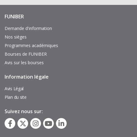
FUNIBER
Enlaces
de
interés
Demande d'information
Nos sièges
Programmes académiques
Bourses de FUNIBER
Avis sur les bourses
Information légale
Pie
de
página
Avis Légal
Plan du site
Suivez nous sur: