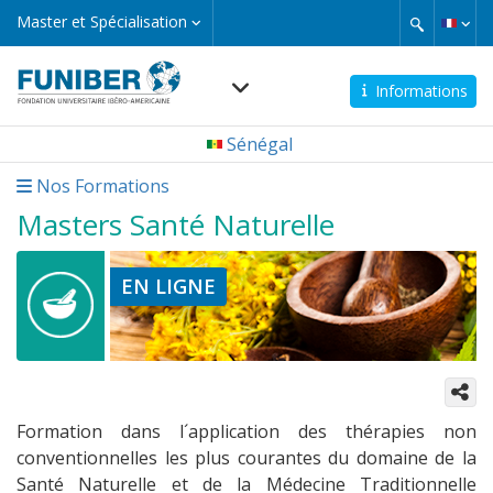
Aller
Master
Master et Spécialisation
et
au
Spécialisation
contenu
principal
Informations
Navegación
Sénégal
principal
micro
Nos Formations
Masters Santé Naturelle
EN LIGNE
Formation dans l´application des thérapies non
conventionnelles les plus courantes du domaine de la
Santé Naturelle et de la Médecine Traditionnelle